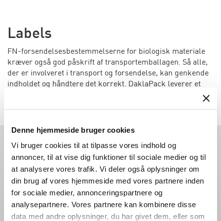
Labels
FN-forsendelsesbestemmelserne for biologisk materiale
kræver også god påskrift af transportemballagen. Så alle,
der er involveret i transport og forsendelse, kan genkende
indholdet og håndtere det korrekt. DaklaPack leverer et
stort sortiment af labels. Du kan finde en liste over
fortrykte labels i webshoppen nedenfor.
Denne hjemmeside bruger cookies
Vi bruger cookies til at tilpasse vores indhold og
Bliv informeret
annoncer, til at vise dig funktioner til sociale medier og til
at analysere vores trafik. Vi deler også oplysninger om
Vil du også holdes orienteret om de seneste udviklinger af
din brug af vores hjemmeside med vores partnere inden
vores emballage og tjenester, kampagner og andre
for sociale medier, annonceringspartnere og
interessante fakta?
analysepartnere. Vores partnere kan kombinere disse
data med andre oplysninger, du har givet dem, eller som