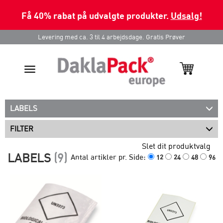
Få 40% rabat på udvalgte produkter.
Udsalg!
Levering med ca. 3 til 4 arbejdsdage. Gratis Prøver
Toggle
navigation
LABELS
FILTER
Slet dit produktvalg
LABELS
(9)
Antal artikler pr. Side:
12
24
48
96