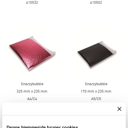
410532
410502
Snazzybubble
Snazzybubble
325 mm x 235 mm
170 mm x 235 mm
A4/C4
A5/C5
Pink
Sort
410520
410021
Denne hjemmeside bruger cookies