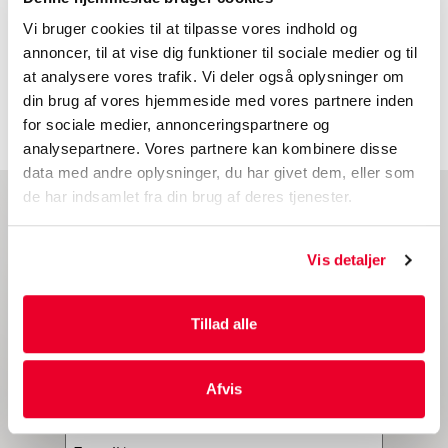
Vi bruger cookies til at tilpasse vores indhold og
annoncer, til at vise dig funktioner til sociale medier og til
at analysere vores trafik. Vi deler også oplysninger om
din brug af vores hjemmeside med vores partnere inden
1
2
næste
for sociale medier, annonceringspartnere og
analysepartnere. Vores partnere kan kombinere disse
data med andre oplysninger, du har givet dem, eller som
de har indsamlet fra din brug af deres tjenester.
Bliv informeret
Vis detaljer
Vil du også holdes orienteret om de seneste udviklinger af
vores emballage og tjenester, kampagner og andre
interessante fakta?
Tillad alle
Tilmeld dig derefter vores nyhedsbrev ved at udfylde din
e-mail nedenfor.
Afvis