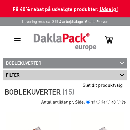
Få 40% rabat på udvalgte produkter.
Udsalg!
Levering med ca. 3 til 4 arbejdsdage. Gratis Prøver
Toggle
navigation
BOBLEKUVERTER
FILTER
Slet dit produktvalg
BOBLEKUVERTER
(15)
Antal artikler pr. Side:
12
24
48
96