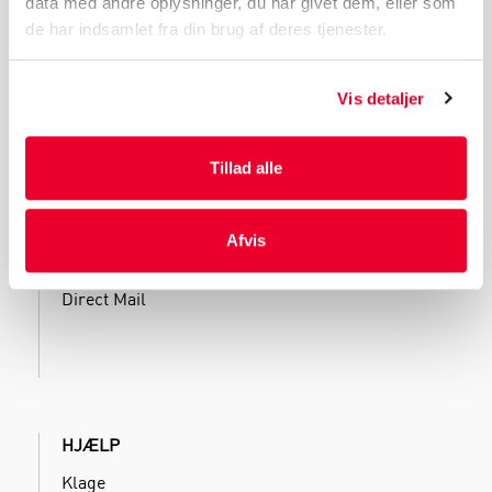
data med andre oplysninger, du har givet dem, eller som
de har indsamlet fra din brug af deres tjenester.
Vis detaljer
SERVICES
Tillad alle
Kliniske forsøg
Påfyldning
Produktion
Afvis
Oplagring
Direct Mail
HJÆLP
Klage