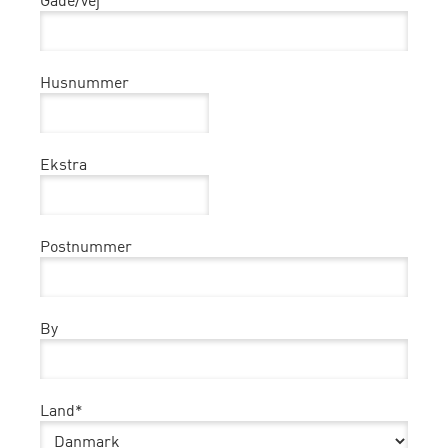
Gade/vej
Husnummer
Ekstra
Postnummer
By
Land*