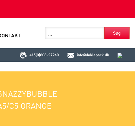
Søg
KONTAKT
+45(0)808-27240
info@daklapack.dk
SNAZZYBUBBLE
A5/C5 ORANGE