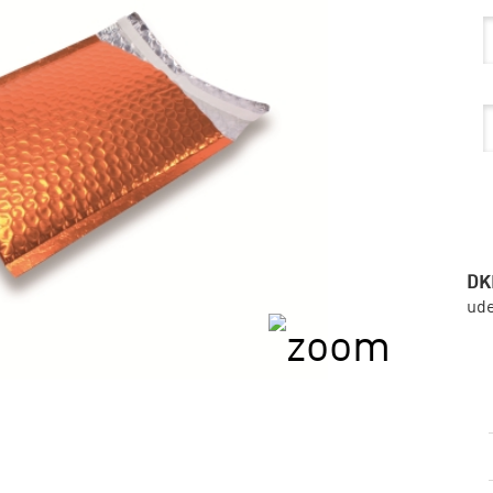
DK
ud