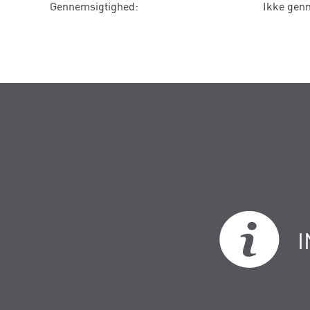
Gennemsigtighed:
Ikke gen
I