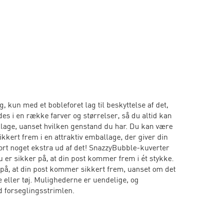
 kun med et bobleforet lag til beskyttelse af det,
es i en række farver og størrelser, så du altid kan
allage, uanset hvilken genstand du har. Du kan være
kkert frem i en attraktiv emballage, der giver din
jort noget ekstra ud af det! SnazzyBubble-kuverter
du er sikker på, at din post kommer frem i ét stykke.
på, at din post kommer sikkert frem, uanset om det
 eller tøj. Mulighederne er uendelige, og
 forseglingsstrimlen.