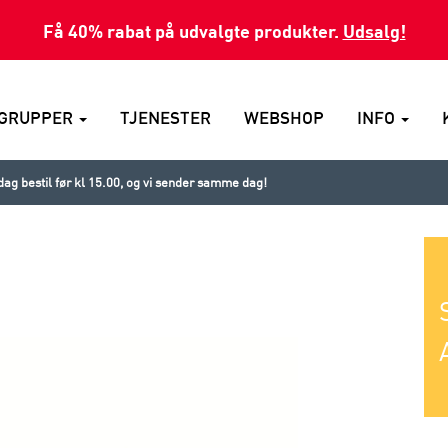
Få 40% rabat på udvalgte produkter.
Udsalg!
GRUPPER
TJENESTER
WEBSHOP
INFO
ag bestil før kl 15.00, og vi sender samme dag!