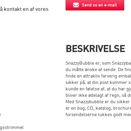
Send os en e-mail
å kontakt en af vores
BESKRIVELSE
SnazzyBubble er, som Snazzybag,
du måtte ønske at sende. De find
finde en attraktiv farverig emb
sikker på, at din post kommer si
kunde en følelse af, at du har g
bliver ikke ødelagt af regn, så 
Med Snazzybubble er du sikker 
er en bog, CD, katalog, brochure
e
forsendelserne lukkes godt med
ngsstrimmel