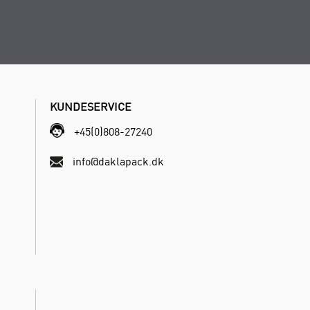
KUNDESERVICE
+45(0)808-27240
info@daklapack.dk