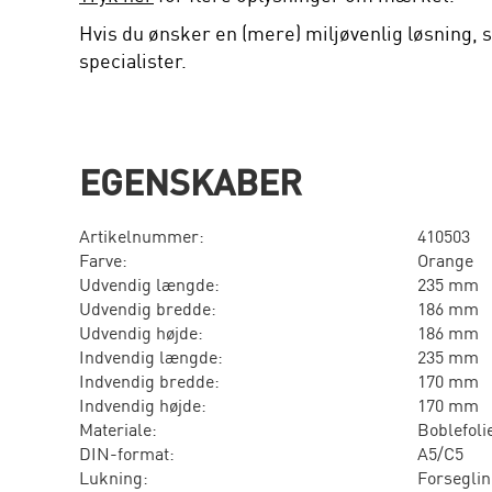
Hvis du ønsker en (mere) miljøvenlig løsning, s
specialister.
EGENSKABER
Artikelnummer:
410503
Farve:
Orange
Udvendig længde:
235 mm
Udvendig bredde:
186 mm
Udvendig højde:
186 mm
Indvendig længde:
235 mm
Indvendig bredde:
170 mm
Indvendig højde:
170 mm
Materiale:
Boblefoli
DIN-format:
A5/C5
Lukning:
Forsegli