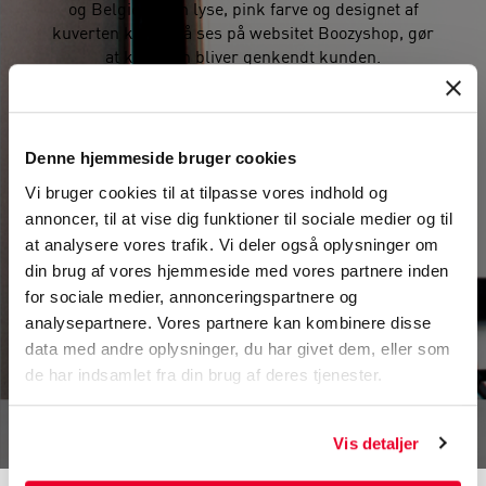
og Belgien. Den lyse, pink farve og designet af
kuverten kan også ses på websitet Boozyshop, gør
at kuverten bliver genkendt kunden.
Kuverten er fremstillet af sort LDPE indvendigt,
der sikrer, at indholdet i kuverten ikke er synligt.
Kuverten har også en permanent selvklæbende
Denne hjemmeside bruger cookies
strimmel, så emballagen ikke kan åbnes under
forsendelsesprocessen, og så indholdet kommer
Vi bruger cookies til at tilpasse vores indhold og
sikkert frem til kunden.
annoncer, til at vise dig funktioner til sociale medier og til
at analysere vores trafik. Vi deler også oplysninger om
din brug af vores hjemmeside med vores partnere inden
for sociale medier, annonceringspartnere og
analysepartnere. Vores partnere kan kombinere disse
TILBUD
data med andre oplysninger, du har givet dem, eller som
de har indsamlet fra din brug af deres tjenester.
STANDARDPRODUKT
Vis detaljer