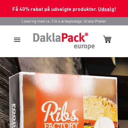
Få 40% rabat på udvalgte produkter.
Udsalg!
Levering med ca. 3 til 4 arbejdsdage. Gratis Prøver
Toggle
navigation