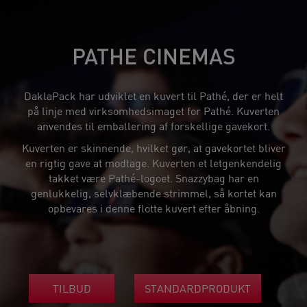
PATHE CINEMAS
DaklaPack har udviklet en kuvert til Pathé, der er helt
på linje med virksomhedsimaget for Pathé. Kuverten
anvendes til emballering af forskellige gavekort.
Kuverten er skinnende, hvilket gør, at gavekortet bliver
en rigtig gave at modtage. Kuverten et letgenkendelig
takket være Pathé-logoet. Snazzybag har en
genlukkelig, selvklæbende strimmel, så kortet kan
opbevares i denne flotte kuvert efter åbning.
TILBUD
STANDARDPRODUKT