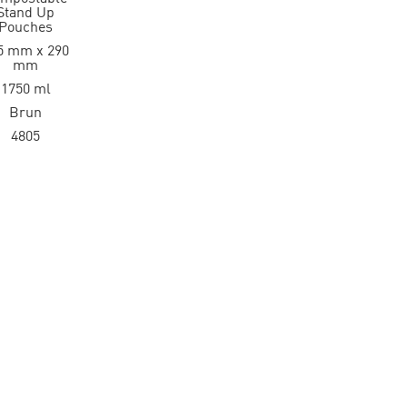
Stand Up
Pouches
5 mm x 290
mm
1750 ml
Brun
4805