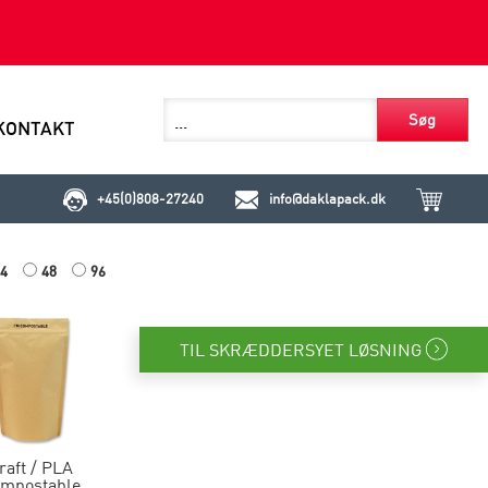
Søg
KONTAKT
+45(0)808-27240
info@daklapack.dk
4
48
96
TIL SKRÆDDERSYET LØSNING
raft / PLA
mpostable