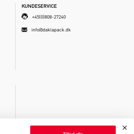
KUNDESERVICE
+45(0)808-27240
info@daklapack.dk