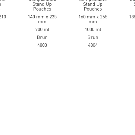
p
Stand Up
Stand Up
s
Pouches
Pouches
210
140 mm x 235
160 mm x 265
18
mm
mm
700 ml
1000 ml
Brun
Brun
4803
4804