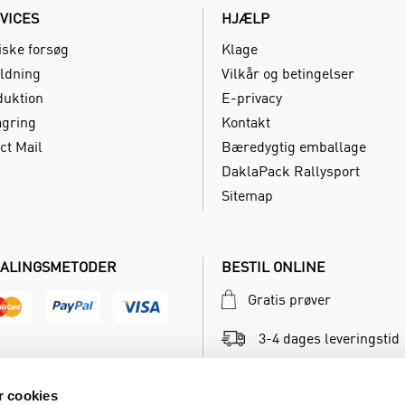
VICES
HJÆLP
iske forsøg
Klage
ldning
Vilkår og betingelser
duktion
E-privacy
agring
Kontakt
ct Mail
Bæredygtig emballage
DaklaPack Rallysport
Sitemap
ALINGSMETODER
BESTIL ONLINE
Gratis prøver
3-4 dages leveringstid
Betal inden for 30 dage
 cookies