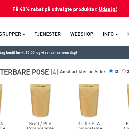
Få 40% rabat på udvalgte produkter.
Udsalg!
GRUPPER
TJENESTER
WEBSHOP
INFO
ag bestil før kl 15.00, og vi sender samme dag!
TERBARE POSE
(4)
Antal artikler pr. Side:
12
2
LA
Kraft / PLA
Kraft / PLA
K
ble
Compostable
Compostable
Co