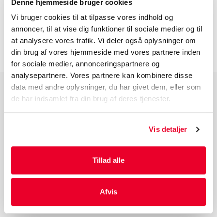
BESKRIVELSE
Denne hjemmeside bruger cookies
Vi bruger cookies til at tilpasse vores indhold og
annoncer, til at vise dig funktioner til sociale medier og til
INFORMATION FØR DU BESTILLLER
at analysere vores trafik. Vi deler også oplysninger om
din brug af vores hjemmeside med vores partnere inden
for sociale medier, annonceringspartnere og
analysepartnere. Vores partnere kan kombinere disse
data med andre oplysninger, du har givet dem, eller som
de har indsamlet fra din brug af deres tjenester.
PRODUKTGRUPPER
Industri Emballage
Vis detaljer
Reklame Emballage
Lamineret Emballage
Kuverter Og Emballage Til Forsendelse
Tillad alle
Medicinsk Emballage
Afvis