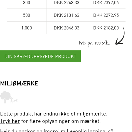
300
DKK 2243,33
DKK 2392,06
500
DKK 2131,63
DKK 2272,95
1.000
DKK 2046,33
DKK 2182,00
Pris pr. 100 stk.
DIN SKRÆDDERSYEDE PRODUKT
MILJØMÆRKE
Dette produkt har endnu ikke et miljømærke.
Tryk her
for flere oplysninger om mærket.
Hvis du ønsker en (mere) miljøvenlig løsning, så