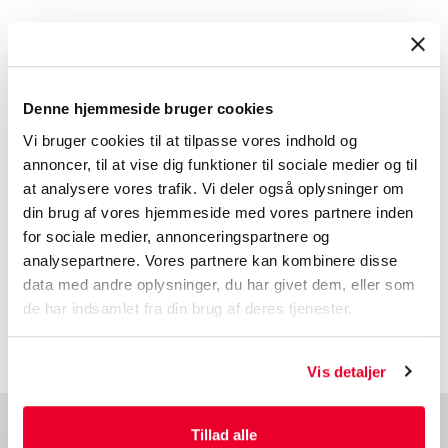
Systainers3 til transport
Systainers3 er nye, ekstra forstærkede, bærbare, låsbare,
Denne hjemmeside bruger cookies
hurtige at åbne med en hånd, kan stables og forbindes. Kan
Vi bruger cookies til at tilpasse vores indhold og
også kobles til ældre typer. Det er derfor let at tage flere
annoncer, til at vise dig funktioner til sociale medier og til
Systainers med på én gang. Systainer3 M112, M137 og M187
at analysere vores trafik. Vi deler også oplysninger om
har et ekstra håndtag på forsiden. Velegnet til transport af
din brug af vores hjemmeside med vores partnere inden
patientmaterialer (hvis pakket i henhold til P650 med en
for sociale medier, annonceringspartnere og
sikkerhedstaske og absorberende materiale)
analysepartnere. Vores partnere kan kombinere disse
data med andre oplysninger, du har givet dem, eller som
de har indsamlet fra din brug af deres tjenester.
1
2
...
5
næste
Vis detaljer
Tillad alle