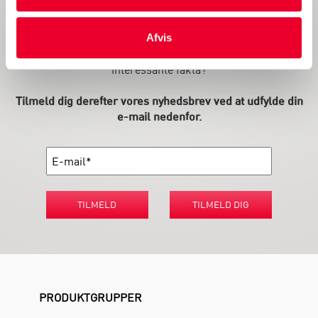
Bliv informeret
Afvis
Vil du også holdes orienteret om de seneste udviklinger af
vores emballage og tjenester, kampagner og andre
interessante fakta?
Tilmeld dig derefter vores nyhedsbrev ved at udfylde din
e-mail nedenfor.
TILMELD
TILMELD DIG
PRODUKTGRUPPER