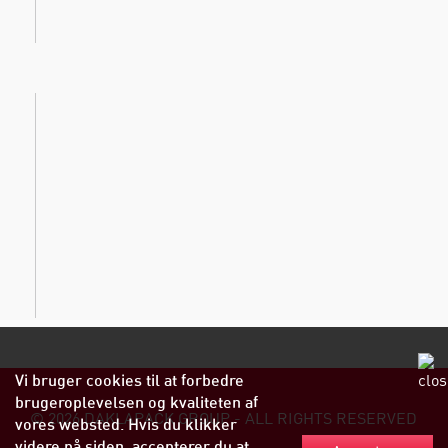
Vi bruger cookies til at forbedre
brugeroplevelsen og kvaliteten af
© 2026 DAKLAPACK GROUP - ALL RIGHTS RESERVED
vores websted. Hvis du klikker
videre på siden, accepterer du at