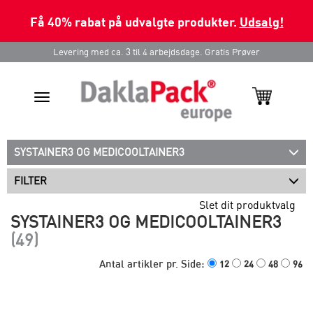
Få 40% rabat på udvalgte produkter.
Udsalg!
Levering med ca. 3 til 4 arbejdsdage. Gratis Prøver
Toggle
navigation
SYSTAINER3 OG MEDICOOLTAINER3
FILTER
Slet dit produktvalg
SYSTAINER3 OG MEDICOOLTAINER3
(49)
Antal artikler pr. Side:
12
24
48
96