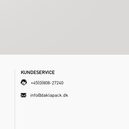
KUNDESERVICE
+45(0)808-27240
info@daklapack.dk