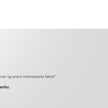
gner og andre interessante fakta?
enfor.