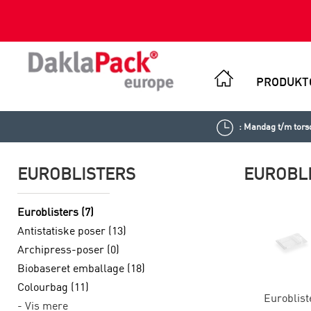
PRODUKT
: Mandag t/m torsd
EUROBLISTERS
EUROBL
Euroblisters (7)
Antistatiske poser (13)
Archipress-poser (0)
Biobaseret emballage (18)
Colourbag (11)
Euroblist
- Vis mere