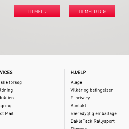
TILMELD
TILMELD DIG
VICES
HJÆLP
iske forsøg
Klage
ldning
Vilkår og betingelser
duktion
E-privacy
agring
Kontakt
ct Mail
Bæredygtig emballage
DaklaPack Rallysport
Sitemap