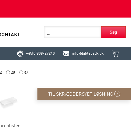
Søg
KONTAKT
+45(0)808-27240
info@daklapack.dk
4
48
96
TIL SKRÆDDERSYET LØSNING
uroblister