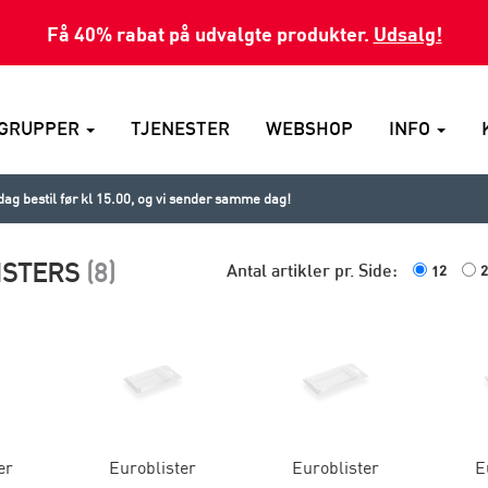
Få 40% rabat på udvalgte produkter.
Udsalg!
GRUPPER
TJENESTER
WEBSHOP
INFO
ag bestil før kl 15.00, og vi sender samme dag!
ISTERS
(8)
Antal artikler pr. Side:
12
2
er
Euroblister
Euroblister
E