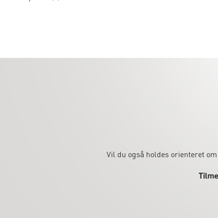
Vil du også holdes orienteret om
Tilme