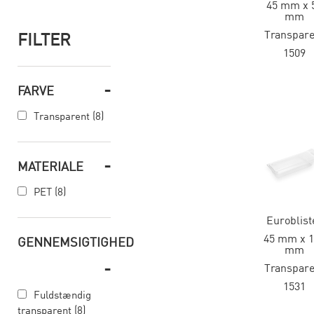
45 mm x 
mm
Transpare
FILTER
1509
-
FARVE
Transparent (8)
-
MATERIALE
PET (8)
Euroblist
45 mm x 1
GENNEMSIGTIGHED
mm
-
Transpare
1531
Fuldstændig
transparent (8)