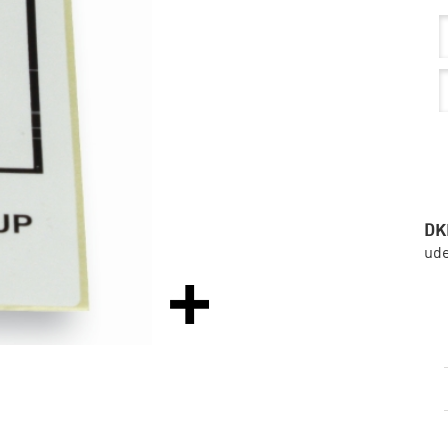
DK
ud