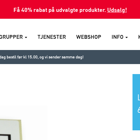
Få 40% rabat på udvalgte produkter.
Udsalg!
GRUPPER
TJENESTER
WEBSHOP
INFO
ag bestil før kl 15.00, og vi sender samme dag!