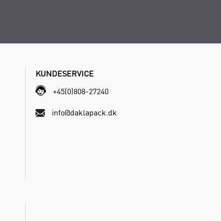
KUNDESERVICE
+45(0)808-27240
info@daklapack.dk