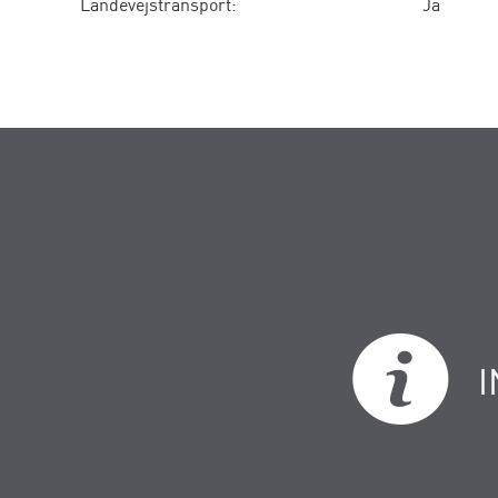
Landevejstransport:
Ja
I