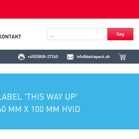
Søg
KONTAKT
+45(0)808-27240
info@daklapack.dk
LABEL 'THIS WAY UP'
60 MM X 100 MM HVID