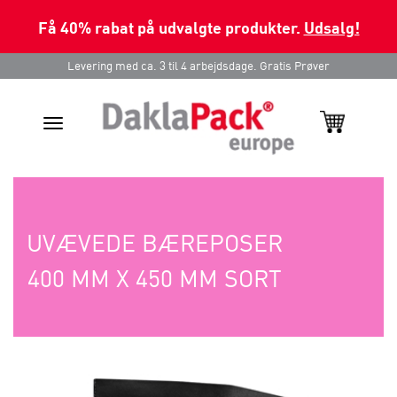
Få 40% rabat på udvalgte produkter.
Udsalg!
Levering med ca. 3 til 4 arbejdsdage. Gratis Prøver
Toggle
navigation
UVÆVEDE BÆREPOSER
400 MM X 450 MM SORT