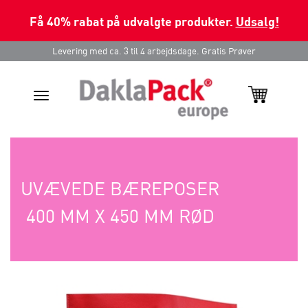
Få 40% rabat på udvalgte produkter.
Udsalg!
Levering med ca. 3 til 4 arbejdsdage. Gratis Prøver
Toggle
navigation
UVÆVEDE BÆREPOSER
400 MM X 450 MM RØD