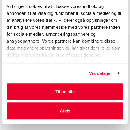
Vi bruger cookies til at tilpasse vores indhold og
INFORMATION FØR DU BESTILLLER
annoncer, til at vise dig funktioner til sociale medier og til
at analysere vores trafik. Vi deler også oplysninger om
din brug af vores hjemmeside med vores partnere inden
for sociale medier, annonceringspartnere og
analysepartnere. Vores partnere kan kombinere disse
data med andre oplysninger, du har givet dem, eller som
PRODUKTGRUPPER
de har indsamlet fra din brug af deres tjenester.
Industri Emballage
Reklame Emballage
Vis detaljer
Lamineret Emballage
Kuverter Og Emballage Til Forsendelse
Tillad alle
Medicinsk Emballage
Afvis