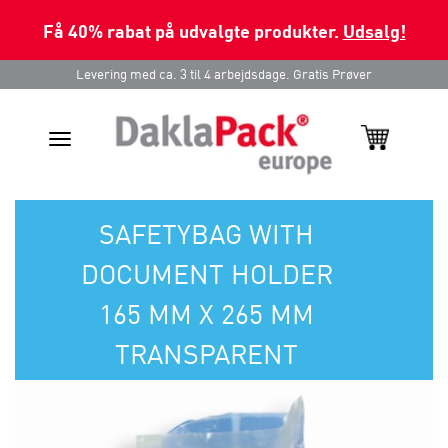
Få 40% rabat på udvalgte produkter.
Udsalg!
Levering med ca. 3 til 4 arbejdsdage. Gratis Prøver
Toggle
navigation
SAFETYBAG WITH
DOCUMENT HOLDER
165 MM X 265 MM
TRANSPARENT