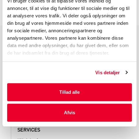
INFORMATION FØR DU BESTILLLER
Vi bruger cookies til at tilpasse vores indhold og
annoncer, til at vise dig funktioner til sociale medier og til
at analysere vores trafik. Vi deler også oplysninger om
din brug af vores hjemmeside med vores partnere inden
for sociale medier, annonceringspartnere og
analysepartnere. Vores partnere kan kombinere disse
PRODUKTGRUPPER
data med andre oplysninger, du har givet dem, eller som
de har indsamlet fra din brug af deres tjenester.
Industri Emballage
Reklame Emballage
Lamineret Emballage
Vis detaljer
Kuverter Og Emballage Til Forsendelse
Medicinsk Emballage
Tillad alle
Afvis
SERVICES