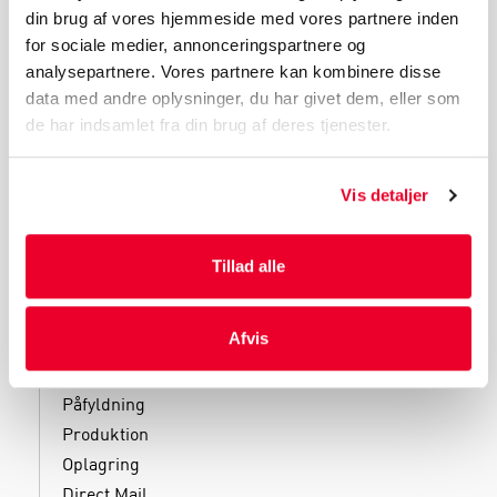
din brug af vores hjemmeside med vores partnere inden
PRODUKTGRUPPER
for sociale medier, annonceringspartnere og
Industri Emballage
analysepartnere. Vores partnere kan kombinere disse
Reklame Emballage
data med andre oplysninger, du har givet dem, eller som
de har indsamlet fra din brug af deres tjenester.
Lamineret Emballage
Kuverter Og Emballage Til Forsendelse
Medicinsk Emballage
Vis detaljer
Tillad alle
SERVICES
Afvis
Kliniske forsøg
Påfyldning
Produktion
Oplagring
Direct Mail