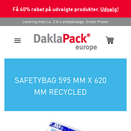
Få 40% rabat på udvalgte produkter.
Udsalg!
Levering med ca. 3 til 4 arbejdsdage. Gratis Prøver
Toggle
navigation
SAFETYBAG 595 MM X 620
MM RECYCLED