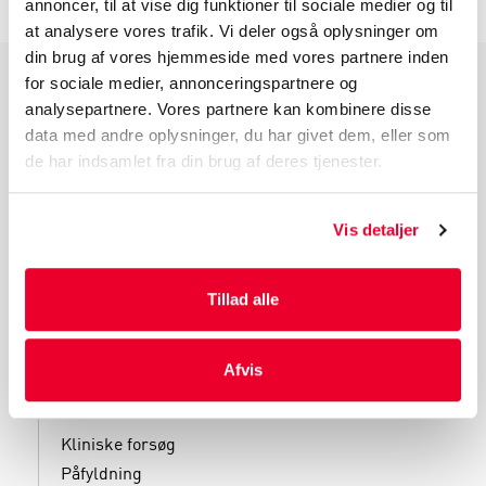
annoncer, til at vise dig funktioner til sociale medier og til
at analysere vores trafik. Vi deler også oplysninger om
din brug af vores hjemmeside med vores partnere inden
for sociale medier, annonceringspartnere og
PRODUKTGRUPPER
analysepartnere. Vores partnere kan kombinere disse
data med andre oplysninger, du har givet dem, eller som
Industri Emballage
de har indsamlet fra din brug af deres tjenester.
Reklame Emballage
Lamineret Emballage
Vis detaljer
Kuverter Og Emballage Til Forsendelse
Medicinsk Emballage
Tillad alle
Afvis
SERVICES
Kliniske forsøg
Påfyldning