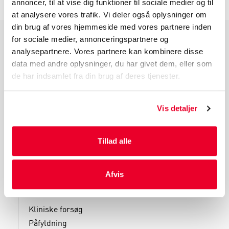
annoncer, til at vise dig funktioner til sociale medier og til
at analysere vores trafik. Vi deler også oplysninger om
din brug af vores hjemmeside med vores partnere inden
for sociale medier, annonceringspartnere og
PRODUKTGRUPPER
analysepartnere. Vores partnere kan kombinere disse
data med andre oplysninger, du har givet dem, eller som
Industri Emballage
de har indsamlet fra din brug af deres tjenester.
Reklame Emballage
Lamineret Emballage
Vis detaljer
Kuverter Og Emballage Til Forsendelse
Medicinsk Emballage
Tillad alle
Afvis
SERVICES
Kliniske forsøg
Påfyldning