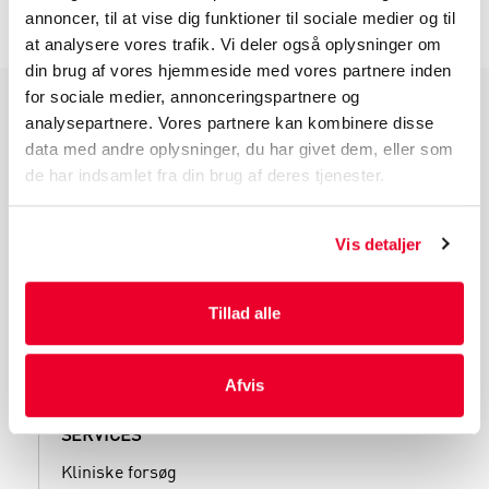
annoncer, til at vise dig funktioner til sociale medier og til
at analysere vores trafik. Vi deler også oplysninger om
din brug af vores hjemmeside med vores partnere inden
for sociale medier, annonceringspartnere og
analysepartnere. Vores partnere kan kombinere disse
PRODUKTGRUPPER
data med andre oplysninger, du har givet dem, eller som
Industri Emballage
de har indsamlet fra din brug af deres tjenester.
Reklame Emballage
Lamineret Emballage
Vis detaljer
Kuverter Og Emballage Til Forsendelse
Medicinsk Emballage
Tillad alle
Afvis
SERVICES
Kliniske forsøg