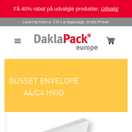
Få 40% rabat på udvalgte produkter.
Udsalg!
Levering med ca. 3 til 4 arbejdsdage. Gratis Prøver
Toggle
navigation
GUSSET ENVELOPE
A4/C4 HVID