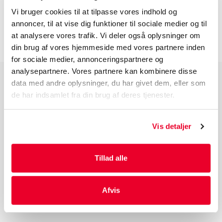
Vi bruger cookies til at tilpasse vores indhold og
INFORMATION FØR DU BESTILLLER
annoncer, til at vise dig funktioner til sociale medier og til
at analysere vores trafik. Vi deler også oplysninger om
din brug af vores hjemmeside med vores partnere inden
for sociale medier, annonceringspartnere og
analysepartnere. Vores partnere kan kombinere disse
data med andre oplysninger, du har givet dem, eller som
PRODUKTGRUPPER
de har indsamlet fra din brug af deres tjenester.
Industri Emballage
Reklame Emballage
Vis detaljer
Lamineret Emballage
Kuverter Og Emballage Til Forsendelse
Tillad alle
Medicinsk Emballage
Afvis