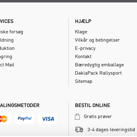
VICES
HJÆLP
iske forsøg
Klage
ldning
Vilkår og betingelser
duktion
E-privacy
agring
Kontakt
ct Mail
Bæredygtig emballage
DaklaPack Rallysport
Sitemap
ALINGSMETODER
BESTIL ONLINE
Gratis prøver
3-4 dages leveringstid