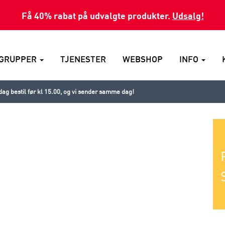
Få 40% rabat på udvalgte produkter.
Udsalg!
GRUPPER
TJENESTER
WEBSHOP
INFO
ag bestil før kl 15.00, og vi sender samme dag!