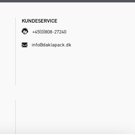
KUNDESERVICE
+45(0)808-27240
info@daklapack.dk