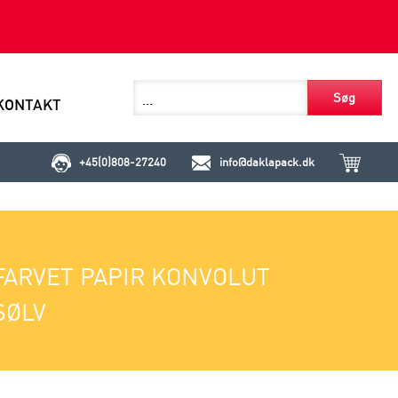
Søg
KONTAKT
+45(0)808-27240
info@daklapack.dk
FARVET PAPIR KONVOLUT
SØLV