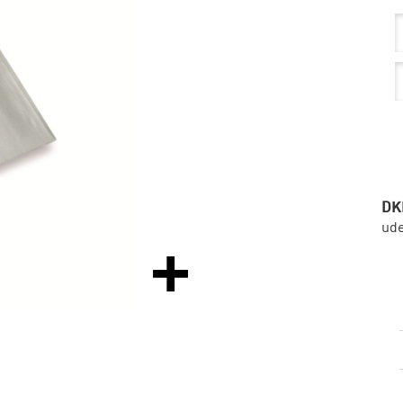
DK
ud