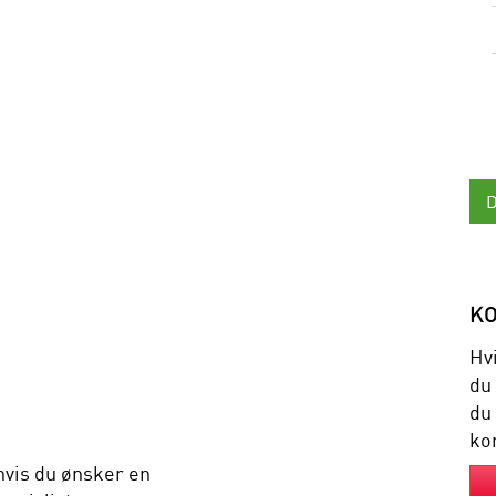
K
Hv
du
du
kon
hvis du ønsker en