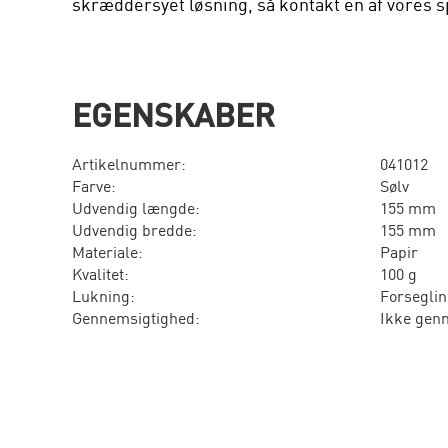
skræddersyet løsning, så kontakt en af vores sp
EGENSKABER
Artikelnummer:
041012
Farve:
Sølv
Udvendig længde:
155 mm
Udvendig bredde:
155 mm
Materiale:
Papir
Kvalitet:
100 g
Lukning:
Forsegli
Gennemsigtighed:
Ikke gen