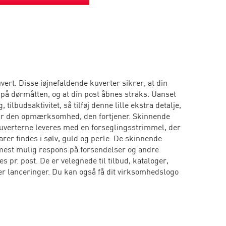
vert. Disse iøjnefaldende kuverter sikrer, at din
 på dørmåtten, og at din post åbnes straks. Uanset
, tilbudsaktivitet, så tilføj denne lille ekstra detalje,
 får den opmærksomhed, den fortjener. Skinnende
. Kuverterne leveres med en forseglingsstrimmel, der
rer findes i sølv, guld og perle. De skinnende
 mest mulig respons på forsendelser og andre
s pr. post. De er velegnede til tilbud, kataloger,
ler lanceringer. Du kan også få dit virksomhedslogo