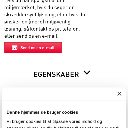
Hvis du har spørgsmål om
miljømærket, hvis du søger en
skræddersyet løsning, eller hvis du
ønsker en (mere) miljøvenlig
løsning, så kontakt os pr. telefon,
eller send os en e-mail.
Send os en e-mail
EGENSKABER
BESKRIVELSE
Denne hjemmeside bruger cookies
INFORMATION FØR DU BESTILLLER
Vi bruger cookies til at tilpasse vores indhold og