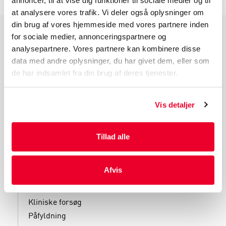
annoncer, til at vise dig funktioner til sociale medier og til
at analysere vores trafik. Vi deler også oplysninger om
din brug af vores hjemmeside med vores partnere inden
for sociale medier, annonceringspartnere og
PRODUKTGRUPPER
analysepartnere. Vores partnere kan kombinere disse
data med andre oplysninger, du har givet dem, eller som
Industri Emballage
de har indsamlet fra din brug af deres tjenester.
Reklame Emballage
Lamineret Emballage
Kuverter Og Emballage Til Forsendelse
Vis detaljer
Medicinsk Emballage
Tillad alle
Afvis
SERVICES
Kliniske forsøg
Påfyldning