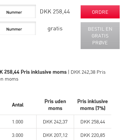
DKK 258,44
ORDRE
gratis
BESTIL EN
GRATIS
PRØVE
K 258,44 Pris inklusive moms
| DKK 242,38 Pris
en moms
Pris uden
Pris inklusive
Antal
moms
moms (7%)
1.000
DKK 242,37
DKK 258,44
3.000
DKK 207,12
DKK 220,85