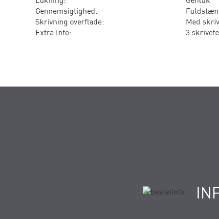
Lukning:
Genluk
Gennemsigtighed:
Fuldstæn
Skrivning overflade:
Med skriv
Extra Info:
3 skrivefe
IN