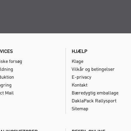
VICES
HJÆLP
iske forsøg
Klage
ldning
Vilkår og betingelser
duktion
E-privacy
agring
Kontakt
ct Mail
Bæredygtig emballage
DaklaPack Rallysport
Sitemap