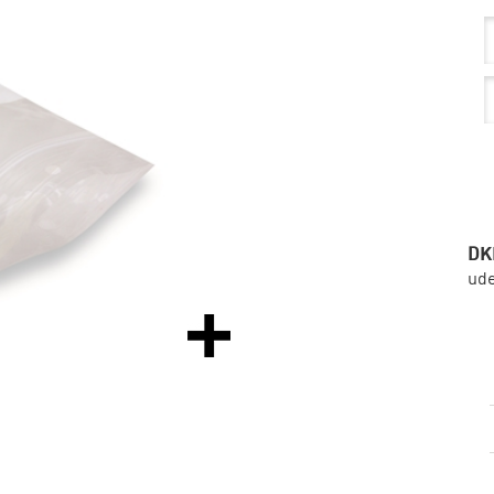
DK
ud