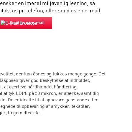
 ønsker en (mere) miljøvenlig løsning, så
takt os pr. telefon, eller send os en e-mail.
Send os en e-mail
 kvalitet, der kan åbnes og lukkes mange gange. Det
nlåsposen giver god beskyttelse af indholdet,
til at overleve hårdhændet håndtering.
et af tyk LDPE på 50 mikron, er stærke, samtidig
de. De er ideelle til at opbevare genstande eller
egnede til opbevaring af smykker, tekstiler,
ger, lægemidler etc.