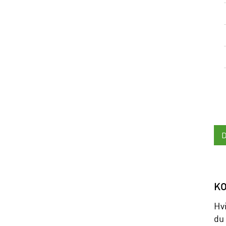
K
Hv
du