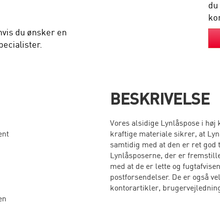
du
kon
hvis du ønsker en
ecialister.
BESKRIVELSE
Vores alsidige Lynlåspose i høj
ent
kraftige materiale sikrer, at Ly
samtidig med at den er ret god 
Lynlåsposerne, der er fremstill
med at de er lette og fugtafvisen
postforsendelser. De er også vel
kontorartikler, brugervejlednin
en