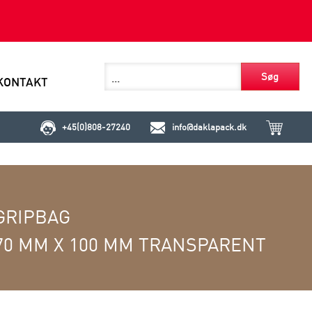
Søg
KONTAKT
+45(0)808-27240
info@daklapack.dk
GRIPBAG
70 MM X 100 MM TRANSPARENT