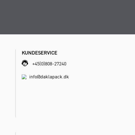
KUNDESERVICE
+45(0)808-27240
info@daklapack.dk