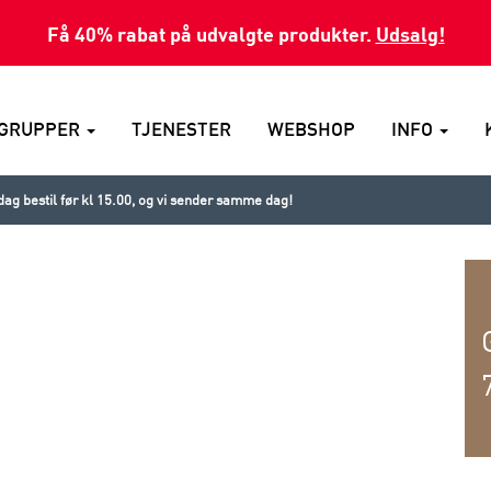
Få 40% rabat på udvalgte produkter.
Udsalg!
GRUPPER
TJENESTER
WEBSHOP
INFO
ag bestil før kl 15.00, og vi sender samme dag!