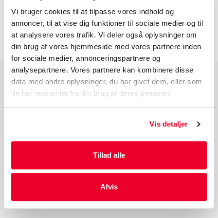
Vi bruger cookies til at tilpasse vores indhold og
INFORMATION FØR DU BESTILLLER
annoncer, til at vise dig funktioner til sociale medier og til
at analysere vores trafik. Vi deler også oplysninger om
din brug af vores hjemmeside med vores partnere inden
for sociale medier, annonceringspartnere og
analysepartnere. Vores partnere kan kombinere disse
data med andre oplysninger, du har givet dem, eller som
PRODUKTGRUPPER
de har indsamlet fra din brug af deres tjenester.
Industri Emballage
Reklame Emballage
Vis detaljer
Lamineret Emballage
Kuverter Og Emballage Til Forsendelse
Tillad alle
Medicinsk Emballage
Afvis