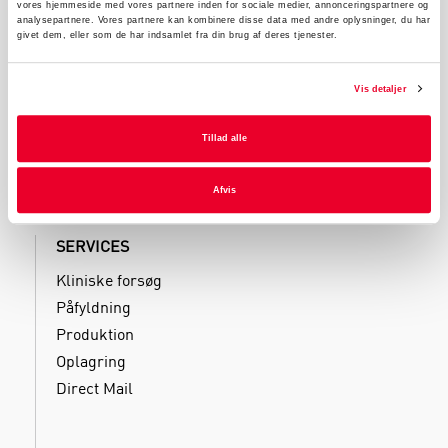
Industri Emballage
vores hjemmeside med vores partnere inden for sociale medier, annonceringspartnere og
analysepartnere. Vores partnere kan kombinere disse data med andre oplysninger, du har
Reklame Emballage
givet dem, eller som de har indsamlet fra din brug af deres tjenester.
Lamineret Emballage
Kuverter Og Emballage Til Forsendelse
Vis detaljer
Medicinsk Emballage
Tillad alle
Afvis
SERVICES
Kliniske forsøg
Påfyldning
Produktion
Oplagring
Direct Mail