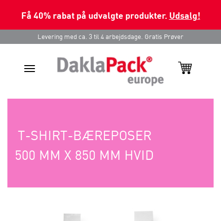
Få 40% rabat på udvalgte produkter.
Udsalg!
Levering med ca. 3 til 4 arbejdsdage. Gratis Prøver
Toggle
navigation
T-SHIRT-BÆREPOSER
500 MM X 850 MM HVID