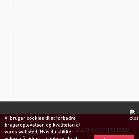
Vi bruger cookies til at forbedre
brugeroplevelsen og kvaliteten af
© 2026 DAKLAPACK GROUP - ALL RIGHTS RESERVED
vores websted. Hvis du klikker
videre på siden, accepterer du at