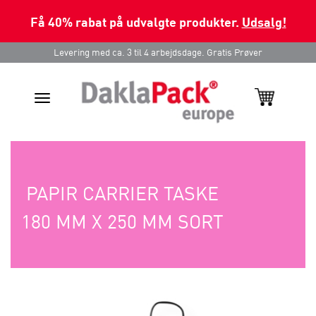
Få 40% rabat på udvalgte produkter.
Udsalg!
Levering med ca. 3 til 4 arbejdsdage. Gratis Prøver
Toggle
navigation
PAPIR CARRIER TASKE
180 MM X 250 MM SORT