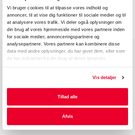
Vi bruger cookies til at tilpasse vores indhold og
INFORMATION FØR DU BESTILLLER
annoncer, til at vise dig funktioner til sociale medier og til
at analysere vores trafik. Vi deler også oplysninger om
din brug af vores hjemmeside med vores partnere inden
for sociale medier, annonceringspartnere og
analysepartnere. Vores partnere kan kombinere disse
data med andre oplysninger, du har givet dem, eller som
PRODUKTGRUPPER
de har indsamlet fra din brug af deres tjenester.
Industri Emballage
Reklame Emballage
Vis detaljer
Lamineret Emballage
Kuverter Og Emballage Til Forsendelse
Tillad alle
Medicinsk Emballage
Afvis