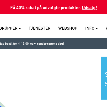
Få 40% rabat på udvalgte produkter.
Udsalg!
GRUPPER
TJENESTER
WEBSHOP
INFO
ag bestil før kl 15.00, og vi sender samme dag!