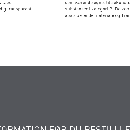
v tape
som værende egnet til sekundær
dig transparent
substanser i kategori B. De kan
absorberende materiale og Tran
FORMATION FØR DU BESTILLL