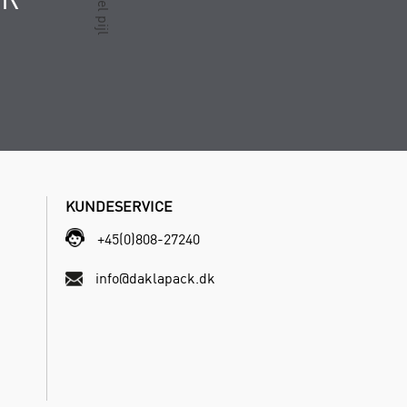
KUNDESERVICE
+45(0)808-27240
info@daklapack.dk