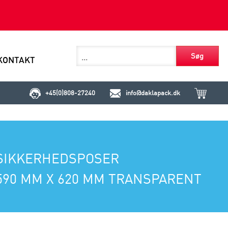
Søg
KONTAKT
+45(0)808-27240
info@daklapack.dk
SIKKERHEDSPOSER
590 MM X 620 MM TRANSPARENT