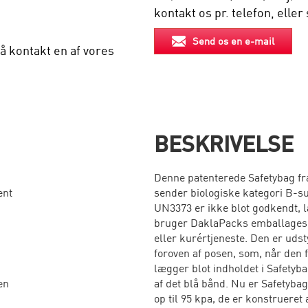
kontakt os pr. telefon, eller
Send os en e-mail
å kontakt en af vores
BESKRIVELSE
Denne patenterede Safetybag f
ent
sender biologiske kategori B-su
UN3373 er ikke blot godkendt, l
bruger DaklaPacks emballageso
eller kurértjeneste. Den er udst
foroven af posen, som, når den 
lægger blot indholdet i Safetyba
en
af det blå bånd. Nu er Safetyba
op til 95 kpa, de er konstrueret