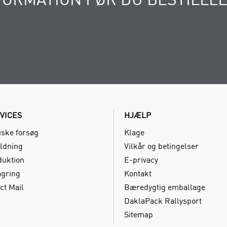
VICES
HJÆLP
iske forsøg
Klage
ldning
Vilkår og betingelser
duktion
E-privacy
agring
Kontakt
ct Mail
Bæredygtig emballage
DaklaPack Rallysport
Sitemap