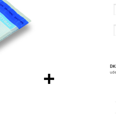
DK
ud