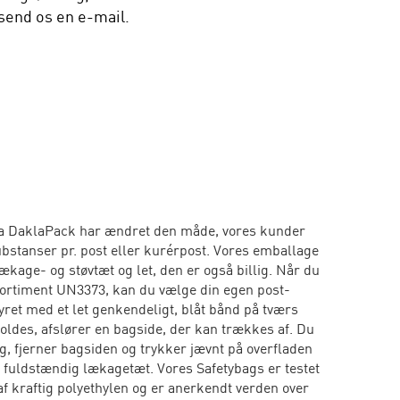
 send os en e-mail.
ra DaklaPack har ændret den måde, vores kunder
bstanser pr. post eller kurérpost. Vores emballage
ækage- og støvtæt og let, den er også billig. Når du
rtiment UN3373, kan du vælge din egen post-
yret med et let genkendeligt, blåt bånd på tværs
foldes, afslører en bagside, der kan trækkes af. Du
g, fjerner bagsiden og trykker jævnt på overfladen
g fuldstændig lækagetæt. Vores Safetybags er testet
 af kraftig polyethylen og er anerkendt verden over