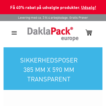
Få 40% rabat på udvalgte produkter.
Udsalg!
Levering med ca. 3 til 4 arbejdsdage. Gratis Prøver
Toggle
navigation
SIKKERHEDSPOSER
385 MM X 590 MM
TRANSPARENT