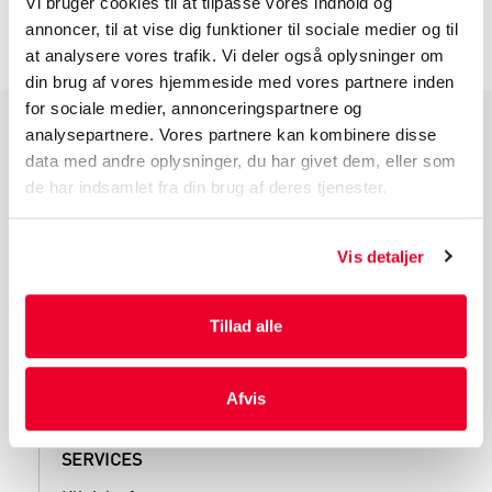
INFORMATION FØR DU BESTILLLER
Vi bruger cookies til at tilpasse vores indhold og
annoncer, til at vise dig funktioner til sociale medier og til
at analysere vores trafik. Vi deler også oplysninger om
din brug af vores hjemmeside med vores partnere inden
for sociale medier, annonceringspartnere og
analysepartnere. Vores partnere kan kombinere disse
PRODUKTGRUPPER
data med andre oplysninger, du har givet dem, eller som
de har indsamlet fra din brug af deres tjenester.
Industri Emballage
Reklame Emballage
Lamineret Emballage
Vis detaljer
Kuverter Og Emballage Til Forsendelse
Medicinsk Emballage
Tillad alle
Afvis
SERVICES