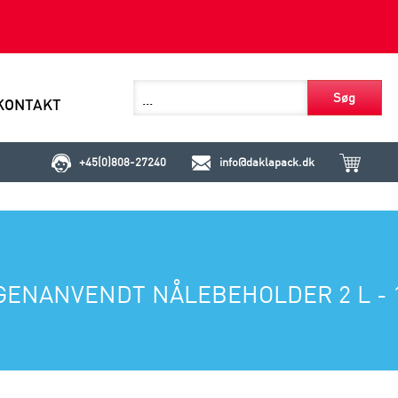
Søg
KONTAKT
+45(0)808-27240
info@daklapack.dk
GENANVENDT NÅLEBEHOLDER 2 L - 1