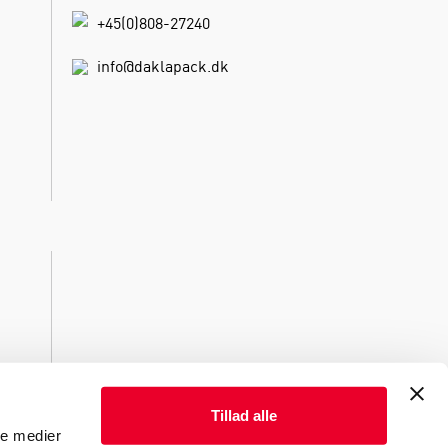
+45(0)808-27240
info@daklapack.dk
Tillad alle
ale medier