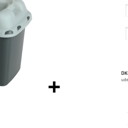
DK
ud