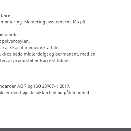
rbare.
rørmontering. Monteringssystemerne fås på
odkendte.
t polypropylen.
lse af skarpt medicinsk affald.
 lukkes både midlertidigt og permanent, med en
er, at produktet er korrekt lukket.
andarder ADR og ISO 23907-1:2019.
rer den højeste sikkerhed og pålidelighed.