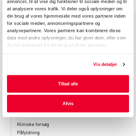
annoncer, til at vise dig funktioner til sociale medier og til
at analysere vores trafik. Vi deler også oplysninger om
din brug af vores hjemmeside med vores partnere inden
for sociale medier, annonceringspartnere og
PRODUKTGRUPPER
analysepartnere. Vores partnere kan kombinere disse
data med andre oplysninger, du har givet dem, eller som
Industri Emballage
de har indsamlet fra din brug af deres tjenester.
Reklame Emballage
Lamineret Emballage
Vis detaljer
Kuverter Og Emballage Til Forsendelse
Medicinsk Emballage
Tillad alle
Afvis
SERVICES
Kliniske forsøg
Påfyldning