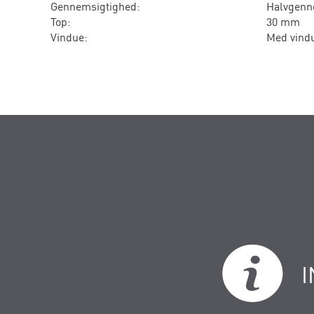
Gennemsigtighed:
Halvgenn
Top:
30 mm
Vindue:
Med vind
I