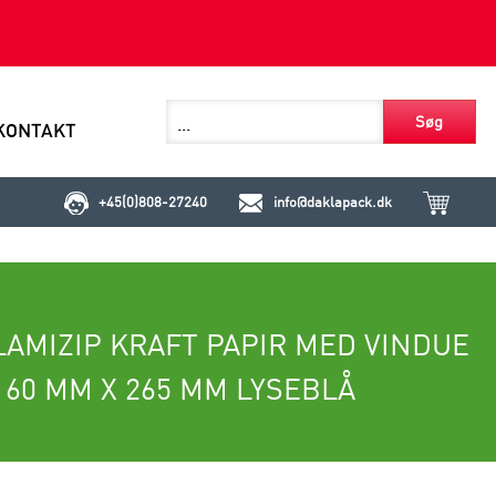
Søg
KONTAKT
+45(0)808-27240
info@daklapack.dk
LAMIZIP KRAFT PAPIR MED VINDUE
160 MM X 265 MM LYSEBLÅ