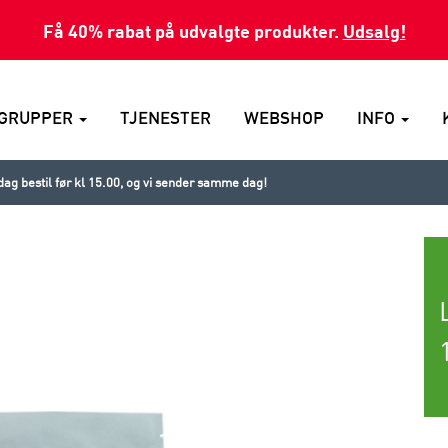
Få 40% rabat på udvalgte produkter.
Udsalg!
GRUPPER
TJENESTER
WEBSHOP
INFO
ag bestil før kl 15.00, og vi sender samme dag!