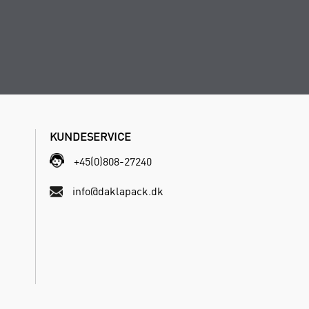
KUNDESERVICE
+45(0)808-27240
info@daklapack.dk