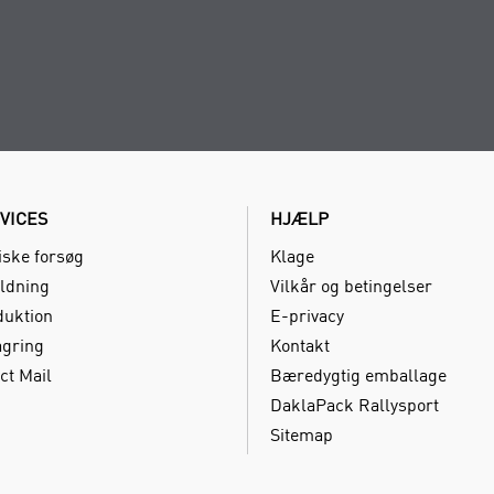
VICES
HJÆLP
iske forsøg
Klage
ldning
Vilkår og betingelser
duktion
E-privacy
agring
Kontakt
ct Mail
Bæredygtig emballage
DaklaPack Rallysport
Sitemap