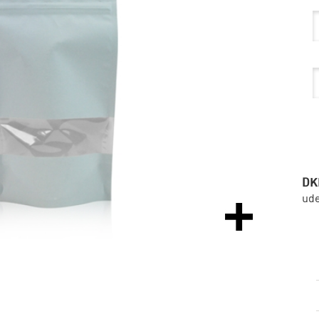
DK
ud