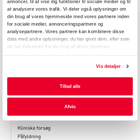
annoncer, til at vise dig funktioner til sociale medier og til
at analysere vores trafik. Vi deler også oplysninger om
din brug af vores hjemmeside med vores partnere inden
for sociale medier, annonceringspartnere og
PRODUKTGRUPPER
analysepartnere. Vores partnere kan kombinere disse
data med andre oplysninger, du har givet dem, eller som
Industri Emballage
de har indsamlet fra din brug af deres tjenester.
Reklame Emballage
Lamineret Emballage
Vis detaljer
Kuverter Og Emballage Til Forsendelse
Medicinsk Emballage
Tillad alle
Afvis
SERVICES
Kliniske forsøg
Påfyldning