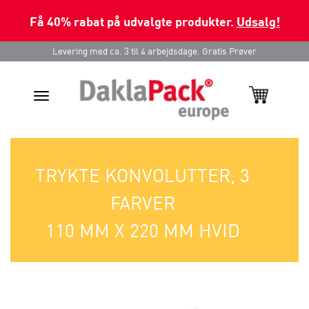
Få 40% rabat på udvalgte produkter.
Udsalg!
Levering med ca. 3 til 4 arbejdsdage. Gratis Prøver
Toggle
navigation
TRYKTE KONVOLUTTER, 3
FARVER
110 MM X 220 MM HVID