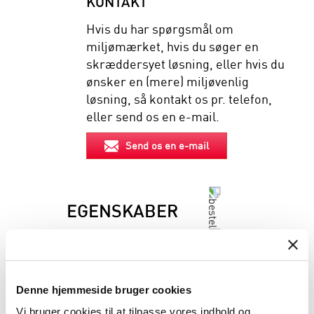
KONTAKT
Hvis du har spørgsmål om
miljømærket, hvis du søger en
skræddersyet løsning, eller hvis du
ønsker en (mere) miljøvenlig
løsning, så kontakt os pr. telefon,
eller send os en e-mail.
Send os en e-mail
EGENSKABER
BESKRIVELSE
Denne hjemmeside bruger cookies
INFORMATION FØR DU BESTILLLER
Vi bruger cookies til at tilpasse vores indhold og