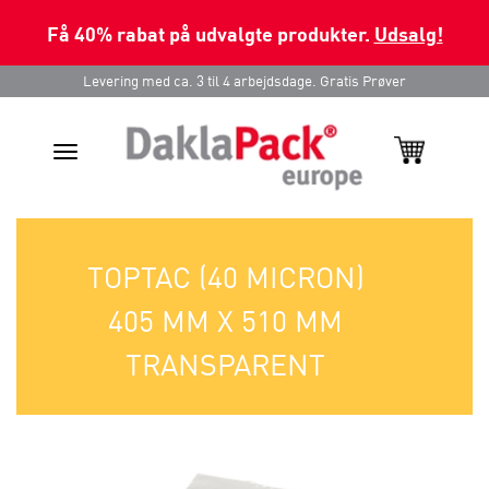
Få 40% rabat på udvalgte produkter.
Udsalg!
Levering med ca. 3 til 4 arbejdsdage. Gratis Prøver
Toggle
navigation
TOPTAC (40 MICRON)
405 MM X 510 MM
TRANSPARENT