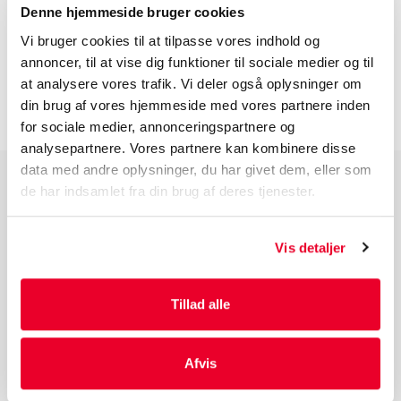
Denne hjemmeside bruger cookies
BESKRIVELSE
Vi bruger cookies til at tilpasse vores indhold og
annoncer, til at vise dig funktioner til sociale medier og til
INFORMATION FØR DU BESTILLLER
at analysere vores trafik. Vi deler også oplysninger om
din brug af vores hjemmeside med vores partnere inden
for sociale medier, annonceringspartnere og
analysepartnere. Vores partnere kan kombinere disse
data med andre oplysninger, du har givet dem, eller som
de har indsamlet fra din brug af deres tjenester.
PRODUKTGRUPPER
Industri Emballage
Vis detaljer
Reklame Emballage
Lamineret Emballage
Tillad alle
Kuverter Og Emballage Til Forsendelse
Medicinsk Emballage
Afvis