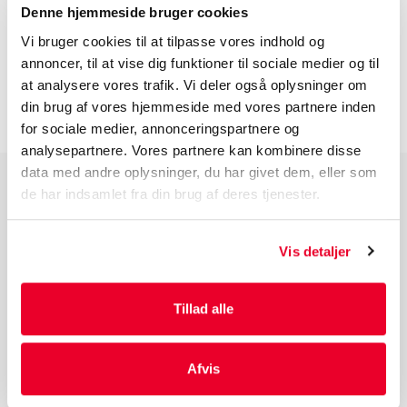
Denne hjemmeside bruger cookies
BESKRIVELSE
Vi bruger cookies til at tilpasse vores indhold og
annoncer, til at vise dig funktioner til sociale medier og til
INFORMATION FØR DU BESTILLLER
at analysere vores trafik. Vi deler også oplysninger om
din brug af vores hjemmeside med vores partnere inden
for sociale medier, annonceringspartnere og
analysepartnere. Vores partnere kan kombinere disse
data med andre oplysninger, du har givet dem, eller som
de har indsamlet fra din brug af deres tjenester.
PRODUKTGRUPPER
Industri Emballage
Vis detaljer
Reklame Emballage
Lamineret Emballage
Tillad alle
Kuverter Og Emballage Til Forsendelse
Medicinsk Emballage
Afvis