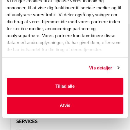
INFORMATION FØR DU BESTILLLER
Vi bruger cookies til at tilpasse vores indhold og
annoncer, til at vise dig funktioner til sociale medier og til
at analysere vores trafik. Vi deler også oplysninger om
din brug af vores hjemmeside med vores partnere inden
for sociale medier, annonceringspartnere og
analysepartnere. Vores partnere kan kombinere disse
PRODUKTGRUPPER
data med andre oplysninger, du har givet dem, eller som
de har indsamlet fra din brug af deres tjenester.
Industri Emballage
Reklame Emballage
Lamineret Emballage
Vis detaljer
Kuverter Og Emballage Til Forsendelse
Medicinsk Emballage
Tillad alle
Afvis
SERVICES