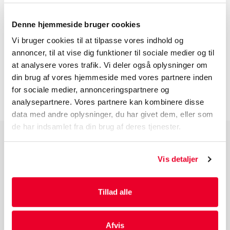
EGENSKABER
Denne hjemmeside bruger cookies
Vi bruger cookies til at tilpasse vores indhold og
BESKRIVELSE
annoncer, til at vise dig funktioner til sociale medier og til
at analysere vores trafik. Vi deler også oplysninger om
din brug af vores hjemmeside med vores partnere inden
INFORMATION FØR DU BESTILLLER
for sociale medier, annonceringspartnere og
analysepartnere. Vores partnere kan kombinere disse
data med andre oplysninger, du har givet dem, eller som
de har indsamlet fra din brug af deres tjenester.
PRODUKTGRUPPER
Vis detaljer
Industri Emballage
Reklame Emballage
Tillad alle
Lamineret Emballage
Kuverter Og Emballage Til Forsendelse
Medicinsk Emballage
Afvis