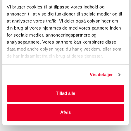
Vi bruger cookies til at tilpasse vores indhold og
INFORMATION FØR DU BESTILLLER
annoncer, til at vise dig funktioner til sociale medier og til
at analysere vores trafik. Vi deler også oplysninger om
din brug af vores hjemmeside med vores partnere inden
for sociale medier, annonceringspartnere og
analysepartnere. Vores partnere kan kombinere disse
data med andre oplysninger, du har givet dem, eller som
PRODUKTGRUPPER
de har indsamlet fra din brug af deres tjenester.
Industri Emballage
Reklame Emballage
Vis detaljer
Lamineret Emballage
Kuverter Og Emballage Til Forsendelse
Tillad alle
Medicinsk Emballage
Afvis