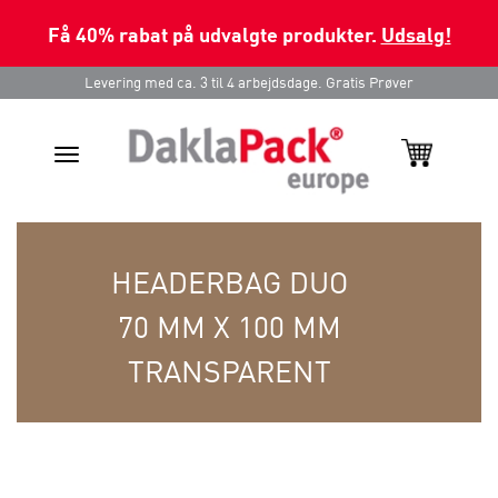
Få 40% rabat på udvalgte produkter.
Udsalg!
Levering med ca. 3 til 4 arbejdsdage. Gratis Prøver
Toggle
navigation
HEADERBAG DUO
70 MM X 100 MM
TRANSPARENT