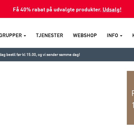
Få 40% rabat på udvalgte produkter.
Udsalg!
GRUPPER
TJENESTER
WEBSHOP
INFO
ag bestil før kl 15.00, og vi sender samme dag!