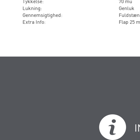
Tykkelse:
70 mu
Lukning:
Genluk
Gennemsigtighed:
Fuldstæn
Extra Info:
Flap 25 
I