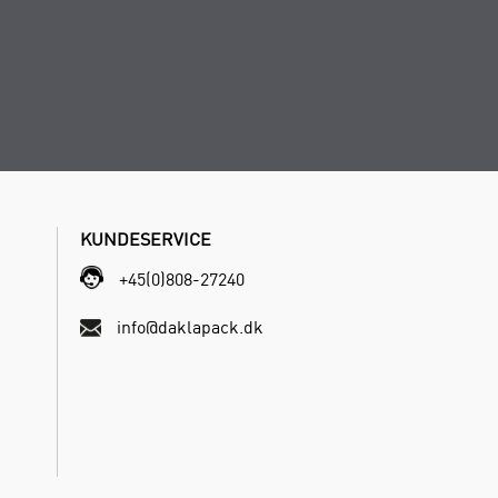
KUNDESERVICE
+45(0)808-27240
info@daklapack.dk