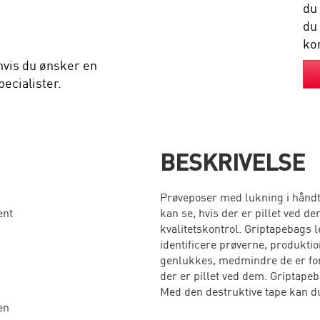
du
du
kon
hvis du ønsker en
ecialister.
BESKRIVELSE
Prøveposer med lukning i håndt
ent
kan se, hvis der er pillet ved dem
kvalitetskontrol. Griptapebags le
identificere prøverne, produkti
genlukkes, medmindre de er for
der er pillet ved dem. Griptapeb
Med den destruktive tape kan du 
en