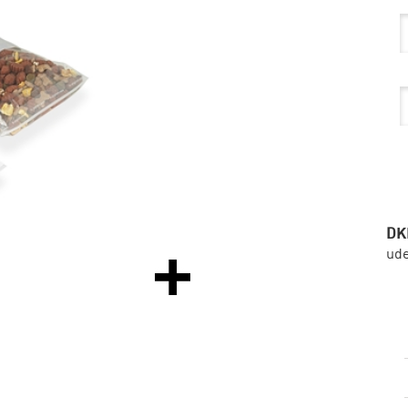
DK
ud