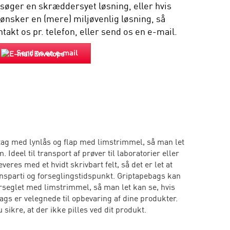
 søger en skræddersyet løsning, eller hvis
 ønsker en (mere) miljøvenlig løsning, så
takt os pr. telefon, eller send os en e-mail.
Send os en e-mail
ag med lynlås og flap med limstrimmel, så man let
. Ideel til transport af prøver til laboratorier eller
veres med et hvidt skrivbart felt, så det er let at
onsparti og forseglingstidspunkt. Griptapebags kan
seglet med limstrimmel, så man let kan se, hvis
ags er velegnede til opbevaring af dine produkter.
sikre, at der ikke pilles ved dit produkt.