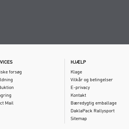
VICES
HJÆLP
iske forsøg
Klage
ldning
Vilkår og betingelser
duktion
E-privacy
agring
Kontakt
ct Mail
Bæredygtig emballage
DaklaPack Rallysport
Sitemap